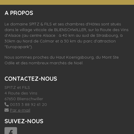
S'inscrire
A PROPOS
nos dernières
actualités et offres
Le domaine SPITZ & FILS et ses chambres d'Hôtes sont situés
dans le village viticole de
BLIENSCHWILLER,
sur la Route des Vins
d'Alsace (au centre Alsace : à 40 km au sud de Strasbourg, à
30km au Nord de Colmar et à 30 km du parc d'attraction
"Europapark").
Nous sommes proches du Haut Koenigsbourg, du Mont Ste
Odile et des nombreux marchés de Noël.
CONTACTEZ-NOUS
SPITZ et FILS
4 Route des Vins
67650 Blienschwiller
0033 3 88 92 61 20
Par e-mail
SUIVEZ-NOUS