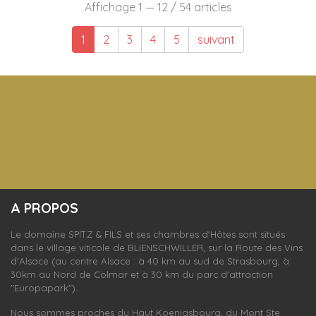
Affichage 1 — 12 / 54 articles
1
2
3
4
5
suivant
S'inscrire
A PROPOS
nos dernières
actualités et offres
Le domaine SPITZ & FILS et ses chambres d'Hôtes sont situés
dans le village viticole de
BLIENSCHWILLER,
sur la Route des Vins
d'Alsace (au centre Alsace : à 40 km au sud de Strasbourg, à
30km au Nord de Colmar et à 30 km du parc d'attraction
"Europapark").
Nous sommes proches du Haut Koenigsbourg, du Mont Ste