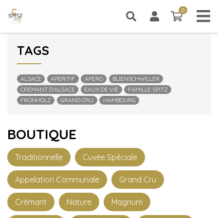
0
0 article
CATÉGORIES
TAGS
ALSACE
APERITIF
APERO
BLIENSCHWILLER
CREMANT D'ALSACE
EAUX DE VIE
FAMILLE SPITZ
FRONHOLZ
GRAND CRU
HAMBOURG
BOUTIQUE
Traditionnelle
Cuvée Spéciale
Appelation Communale
Grand Cru
Crémant
Nature
Magnum