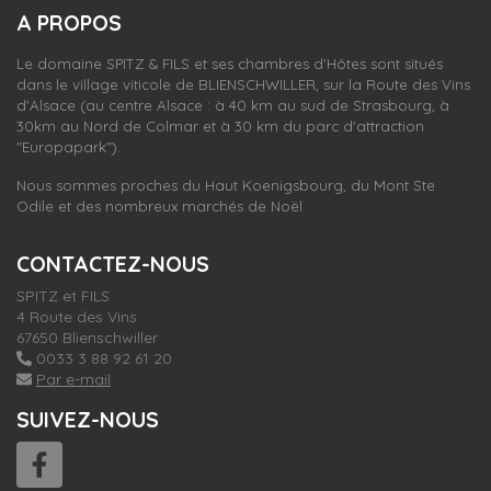
S'inscrire
A PROPOS
nos dernières
actualités et offres
Le domaine SPITZ & FILS et ses chambres d'Hôtes sont situés
dans le village viticole de
BLIENSCHWILLER,
sur la Route des Vins
d'Alsace (au centre Alsace : à 40 km au sud de Strasbourg, à
30km au Nord de Colmar et à 30 km du parc d'attraction
"Europapark").
Nous sommes proches du Haut Koenigsbourg, du Mont Ste
Odile et des nombreux marchés de Noël.
CONTACTEZ-NOUS
SPITZ et FILS
4 Route des Vins
67650 Blienschwiller
0033 3 88 92 61 20
Par e-mail
SUIVEZ-NOUS