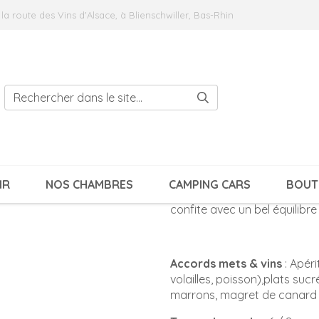
 la route des Vins d'Alsace, à Blienschwiller, Bas-Rhin
ESTIGE 2024 - HVE Moelleux
Traditionnelle
PINOT GRIS PR
MOELLEUX
Millésime
2024
Vin à la robe dorée. Son nez 
IR
NOS CHAMBRES
CAMPING CARS
BOUT
arômes de mirabelle et de co
confite avec un bel équilibre
Accords mets & vins
: Apéri
volailles, poisson),plats su
marrons, magret de canard s