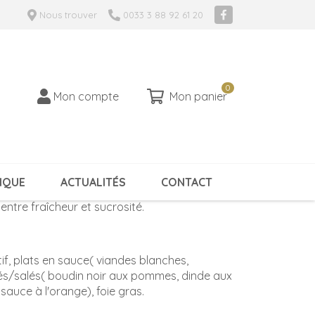
Nous trouver
0033 3 88 92 61 20
ESTIGE 2024 - HVE
0
0 article
Mon compte
Mon panier
expressif typé et fruité vous délivrera des
IQUE
ACTUALITÉS
CONTACT
ing. La bouche est fruité et légèrement
 entre fraîcheur et sucrosité.
tif, plats en sauce( viandes blanches,
crés/salés( boudin noir aux pommes, dinde aux
auce à l'orange), foie gras.