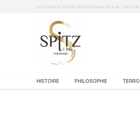
Le Domaine viticole Spitz & Fils est situé au coeur de
Accueil
Boutique
Traditionnelle
PINOT GRIS PR
HISTOIRE
PHILOSOPHIE
TERRO