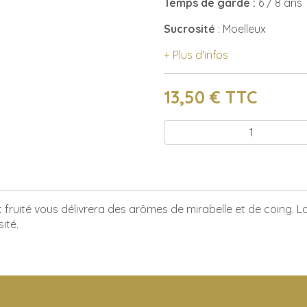
Temps de garde :
6 / 8 ans
Sucrosité
: Moelleux
+ Plus d'infos
13,50
€ TTC
Qté :
t fruité vous délivrera des arômes de mirabelle et de coing. L
ité.