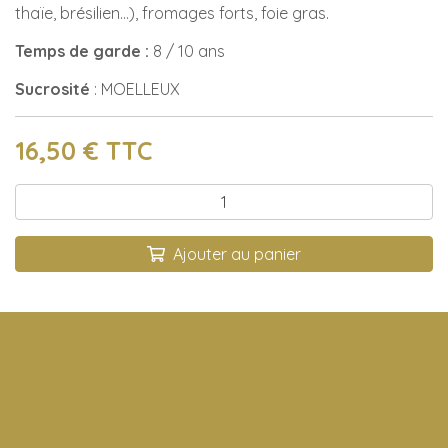
thaïe, brésilien…), fromages forts, foie gras.
Temps de garde :
8 / 10 ans
Sucrosité
: MOELLEUX
16,50
€ TTC
Qté :
Ajouter au panier