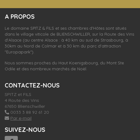
S'inscrire
A PROPOS
nos dernières
actualités et offres
Le domaine SPITZ & FILS et ses chambres d'Hôtes sont situés
dans le village viticole de
BLIENSCHWILLER,
sur la Route des Vins
d'Alsace (au centre Alsace : à 40 km au sud de Strasbourg, à
30km au Nord de Colmar et à 30 km du parc d'attraction
"Europapark").
Nous sommes proches du Haut Koenigsbourg, du Mont Ste
Odile et des nombreux marchés de Noël.
CONTACTEZ-NOUS
SPITZ et FILS
4 Route des Vins
67650 Blienschwiller
0033 3 88 92 61 20
Par e-mail
SUIVEZ-NOUS