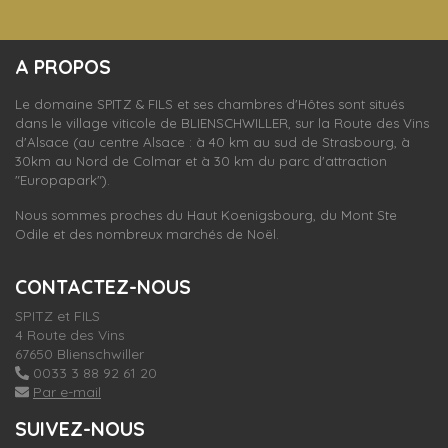
S'inscrire
A PROPOS
nos dernières
actualités et offres
Le domaine SPITZ & FILS et ses chambres d'Hôtes sont situés
dans le village viticole de
BLIENSCHWILLER,
sur la Route des Vins
d'Alsace (au centre Alsace : à 40 km au sud de Strasbourg, à
30km au Nord de Colmar et à 30 km du parc d'attraction
"Europapark").
Nous sommes proches du Haut Koenigsbourg, du Mont Ste
Odile et des nombreux marchés de Noël.
CONTACTEZ-NOUS
SPITZ et FILS
4 Route des Vins
67650 Blienschwiller
0033 3 88 92 61 20
Par e-mail
SUIVEZ-NOUS