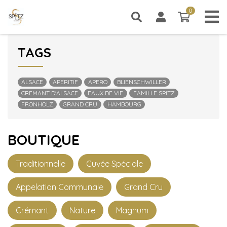
0
0 article
CATÉGORIES
TAGS
ALSACE
APERITIF
APERO
BLIENSCHWILLER
CREMANT D'ALSACE
EAUX DE VIE
FAMILLE SPITZ
FRONHOLZ
GRAND CRU
HAMBOURG
BOUTIQUE
Traditionnelle
Cuvée Spéciale
Appelation Communale
Grand Cru
Crémant
Nature
Magnum