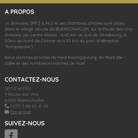
S'inscrire
A PROPOS
nos dernières
actualités et offres
Le domaine SPITZ & FILS et ses chambres d'Hôtes sont situés
dans le village viticole de
BLIENSCHWILLER,
sur la Route des Vins
d'Alsace (au centre Alsace : à 40 km au sud de Strasbourg, à
30km au Nord de Colmar et à 30 km du parc d'attraction
"Europapark").
Nous sommes proches du Haut Koenigsbourg, du Mont Ste
Odile et des nombreux marchés de Noël.
CONTACTEZ-NOUS
SPITZ et FILS
4 Route des Vins
67650 Blienschwiller
0033 3 88 92 61 20
Par e-mail
SUIVEZ-NOUS